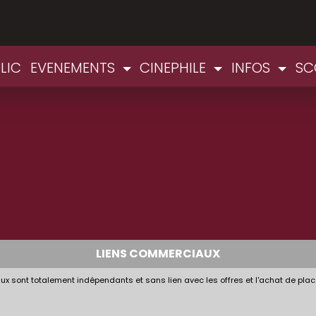
LIC
EVENEMENTS
CINEPHILE
INFOS
SC
LIENS COMMERCIAUX
x sont totalement indépendants et sans lien avec les offres et l'achat de plac