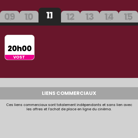
11
09
10
12
13
14
15
Ven
Mer
Jeu
Sam
Dim
Lun
Mar
Sep.
Sep.
Sep.
Sep.
Sep.
Sep.
Sep.
20h00
VOST
LIENS COMMERCIAUX
Ces liens commerciaux sont totalement indépendants et sans lien avec
les offres et l'achat de place en ligne du cinéma.