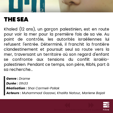
THE SEA
Khaled (12 ans), un garçon palestinien, est en route
pour voir la mer pour la première fois de sa vie. Au
point de contrôle, les autorités israéliennes lui
refusent l'entrée. Déterminé, il franchit la frontière
clandestinement et poursuit seul sa route vers la
mer, traversant un territoire où son regard d'enfant
se confronte aux tensions du conflit israélo-
palestinien. Pendant ce temps, son père, Ribhi, part à
sa recherche…
Genre :
Drame
Durée :
01h33
Réalisation :
Shai Carmeli-Pollak
Acteurs :
Muhammad Gazawi, Khalifa Natour, Marlene Bajali
Semaine précédente
Semaine suivante
Filtre