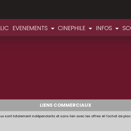
LIC
EVENEMENTS
CINEPHILE
INFOS
SC
LIENS COMMERCIAUX
x sont totalement indépendants et sans lien avec les offres et l'achat de plac