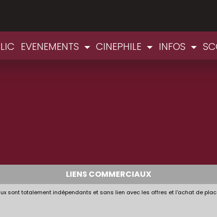
LIC
EVENEMENTS
CINEPHILE
INFOS
SC
LIENS COMMERCIAUX
x sont totalement indépendants et sans lien avec les offres et l'achat de plac