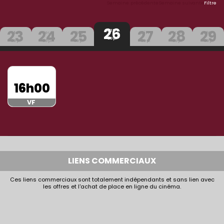
Semaine précédente
Semaine suivante
Filtre
26
23
24
25
27
28
29
Sam
Mer
Jeu
Ven
Dim
Lun
Mar
Sep.
Sep.
Sep.
Sep.
Sep.
Sep.
Sep.
16h00
VF
LIENS COMMERCIAUX
Ces liens commerciaux sont totalement indépendants et sans lien avec
les offres et l'achat de place en ligne du cinéma.