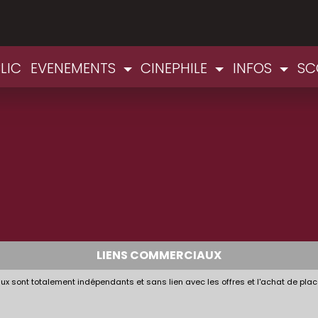
LIC
EVENEMENTS
CINEPHILE
INFOS
SC
LIENS COMMERCIAUX
x sont totalement indépendants et sans lien avec les offres et l'achat de plac