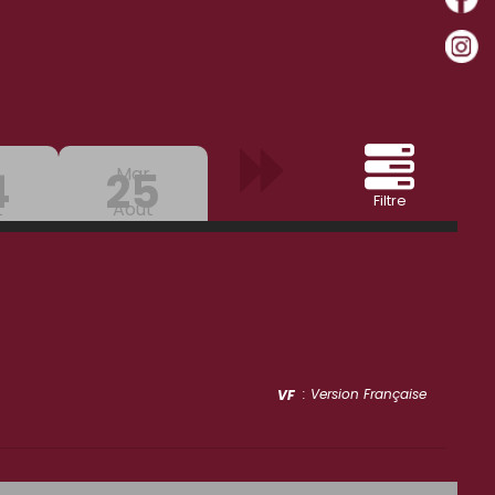
4
25
Mar
Filtre
t
Aout
: Version Française
VF