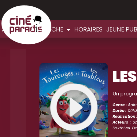
ACCUEIL
A L'AFFICHE
HORAIRES
JEUNE PUB
LE
Un progra
Genre :
Anim
Durée :
00h
Réalisation 
Acteurs :
Sa
Sakthivel, D