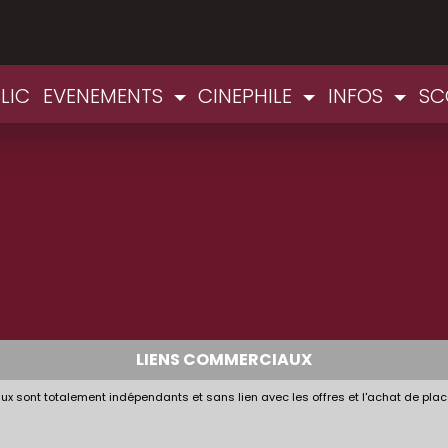
LIC
EVENEMENTS
CINEPHILE
INFOS
SC
LIENS COMMERCIAUX
x sont totalement indépendants et sans lien avec les offres et l'achat de plac