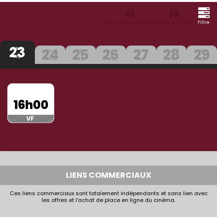
Semaine précédente
Semaine suivante
Filtre
23
24
25
26
27
28
29
Mer
Jeu
Ven
Sam
Dim
Lun
Mar
Sep.
Sep.
Sep.
Sep.
Sep.
Sep.
Sep.
16h00
VF
LIENS COMMERCIAUX
Ces liens commerciaux sont totalement indépendants et sans lien avec
les offres et l'achat de place en ligne du cinéma.