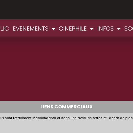
LIC
EVENEMENTS
CINEPHILE
INFOS
SC
LIENS COMMERCIAUX
x sont totalement indépendants et sans lien avec les offres et l'achat de plac