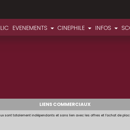
LIC
EVENEMENTS
CINEPHILE
INFOS
SC
LIENS COMMERCIAUX
x sont totalement indépendants et sans lien avec les offres et l'achat de plac