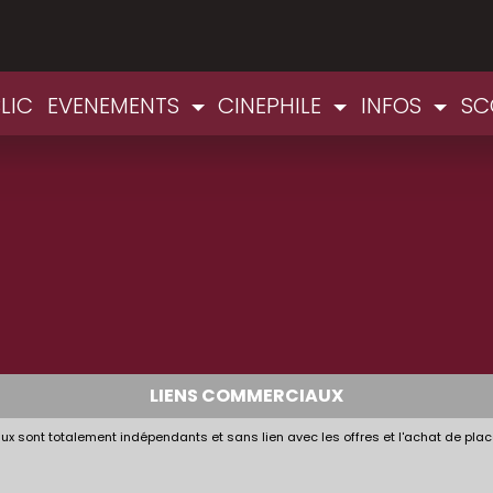
LIC
EVENEMENTS
CINEPHILE
INFOS
SC
LIENS COMMERCIAUX
x sont totalement indépendants et sans lien avec les offres et l'achat de plac