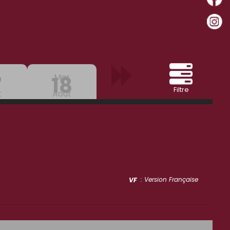
7
18
Mar
Filtre
t
Aout
: Version Française
VF