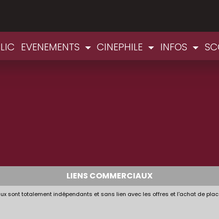
LIC
EVENEMENTS
CINEPHILE
INFOS
SC
LIENS COMMERCIAUX
x sont totalement indépendants et sans lien avec les offres et l'achat de plac