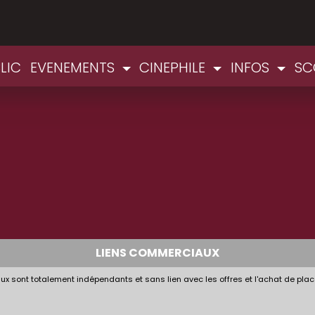
LIC
EVENEMENTS
CINEPHILE
INFOS
SC
LIENS COMMERCIAUX
x sont totalement indépendants et sans lien avec les offres et l'achat de plac